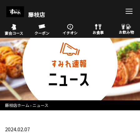
藤枝店
お飲み物
お食事
イチオシ
宴会コース
クーポン
藤枝店ホーム
ニュース
2024.02.07