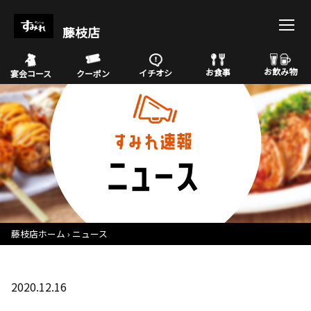
藤枝店
お飲み物
お食事
イチオシ
宴会コース
クーポン
藤枝店ホーム
ニュース
2020.12.16