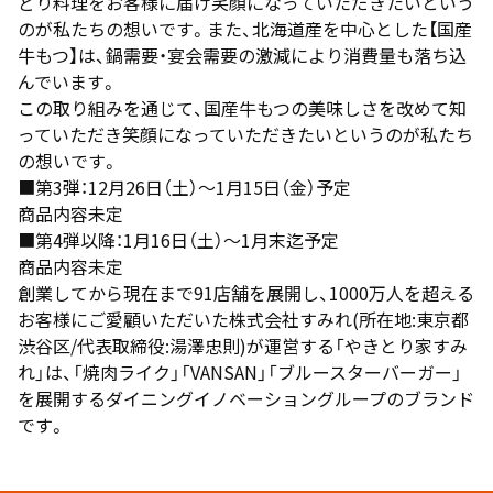
どり料理をお客様に届け笑顔になっていただきたいという
のが私たちの想いです。また、北海道産を中心とした【国産
牛もつ】は、鍋需要・宴会需要の激減により消費量も落ち込
んでいます。
この取り組みを通じて、国産牛もつの美味しさを改めて知
っていただき笑顔になっていただきたいというのが私たち
の想いです。
■第3弾：12月26日（土）～1月15日（金）予定
商品内容未定
■第4弾以降：1月16日（土）～1月末迄予定
商品内容未定
創業してから現在まで91店舗を展開し、1000万人を超える
お客様にご愛顧いただいた株式会社すみれ(所在地:東京都
渋谷区/代表取締役:湯澤忠則)が運営する「やきとり家すみ
れ」は、「焼肉ライク」「VANSAN」「ブルースターバーガー」
を展開するダイニングイノベーショングループのブランド
です。