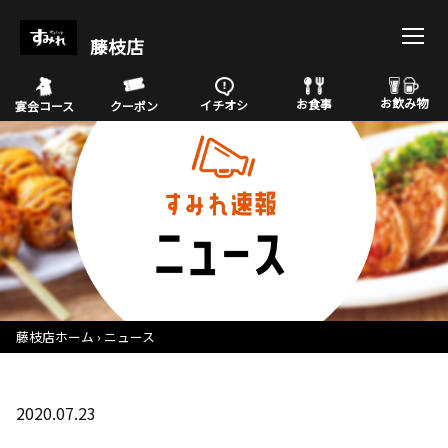
藤枝店
お飲み物
お食事
イチオシ
宴会コース
クーポン
藤枝店ホーム
ニュース
2020.07.23