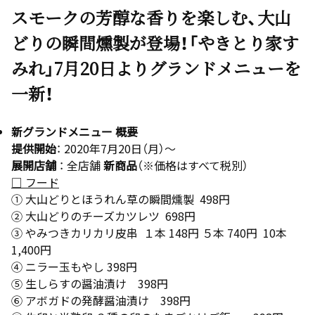
スモークの芳醇な香りを楽しむ、大山
どりの瞬間燻製が登場！「やきとり家す
みれ」7月20日よりグランドメニューを
一新！
新グランドメニュー 概要
提供開始
： 2020年7月20日（月）～
展開店舗
： 全店舗
新商品
（※価格はすべて税別）
□ フード
① 大山どりとほうれん草の瞬間燻製 498円
② 大山どりのチーズカツレツ 698円
③ やみつきカリカリ皮串 １本 148円 ５本 740円 10本
1,400円
④ ニラー玉もやし 398円
⑤ 生しらすの醤油漬け 398円
⑥ アボガドの発酵醤油漬け 398円