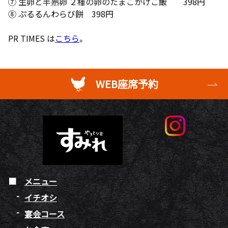
⑦ 生卵と半熟卵 ２種の卵のたまごかけご飯 398円
⑧ ぷるるんわらび餅 398円
PR TIMES は
こちら
。
WEB座席予約
メニュー
イチオシ
宴会コース