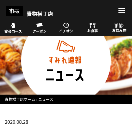
青物横丁店
お飲み物
お食事
イチオシ
宴会コース
クーポン
青物横丁店ホーム
ニュース
2020.08.28