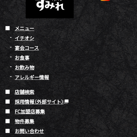
メニュー
イチオシ
宴会コース
お食事
お飲み物
アレルギー情報
店舗検索
採用情報（外部サイト）
FC加盟店募集
物件募集
お問い合わせ