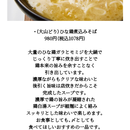
・（
大山どり）ひな鶏煮込みそば
980円（税込1078円）
大量のひな鶏ガラとモミジを大鍋で
じっくり丁寧に炊き出すことで
鶏本来の旨みを余すことなく
引き出しています。
濃厚ながらもクリアな味わいと
後引く旨味は店炊きだからこそ
完成したスープです。
濃厚で鶏の旨みが凝縮された
鶏白湯スープが細麺によく絡み
スッキリとした味わいで楽しめます。
お食事としても、〆としても
食べてほしいおすすめの一品です。