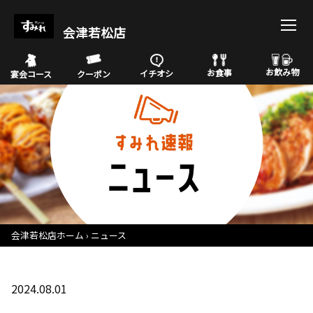
会津若松店
お飲み物
お食事
イチオシ
宴会コース
クーポン
会津若松店ホーム
ニュース
2024.08.01