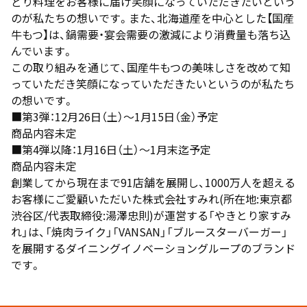
どり料理をお客様に届け笑顔になっていただきたいという
のが私たちの想いです。また、北海道産を中心とした【国産
牛もつ】は、鍋需要・宴会需要の激減により消費量も落ち込
んでいます。
この取り組みを通じて、国産牛もつの美味しさを改めて知
っていただき笑顔になっていただきたいというのが私たち
の想いです。
■第3弾：12月26日（土）～1月15日（金）予定
商品内容未定
■第4弾以降：1月16日（土）～1月末迄予定
商品内容未定
創業してから現在まで91店舗を展開し、1000万人を超える
お客様にご愛顧いただいた株式会社すみれ(所在地:東京都
渋谷区/代表取締役:湯澤忠則)が運営する「やきとり家すみ
れ」は、「焼肉ライク」「VANSAN」「ブルースターバーガー」
を展開するダイニングイノベーショングループのブランド
です。