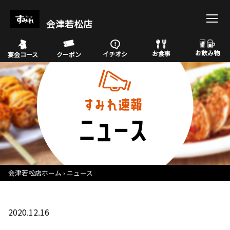
会津若松店
お飲み物
お食事
イチオシ
宴会コース
クーポン
会津若松店ホーム
ニュース
2020.12.16