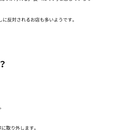
外しに反対されるお店も多いようです。
？
。
寧に取り外します。