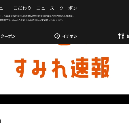
ュー
こだわり
ニュース
クーポン
ンした会津若松店はで、総席数！2009年創業の大山どり専門焼き鳥居酒屋。
舗展開中で、1000万人を超えるお客様にご愛顧頂いております。
クーポン
イチオシ
4