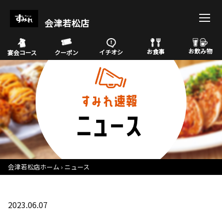
会津若松店
お飲み物
お食事
イチオシ
宴会コース
クーポン
会津若松店ホーム
ニュース
2023.06.07