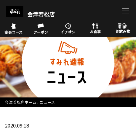
会津若松店
お飲み物
お食事
イチオシ
宴会コース
クーポン
会津若松店ホーム
ニュース
2020.09.18