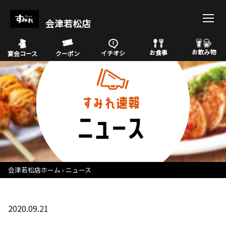
会津若松店
お飲み物
お食事
イチオシ
宴会コース
クーポン
会津若松店ホーム
ニュース
2020.09.21