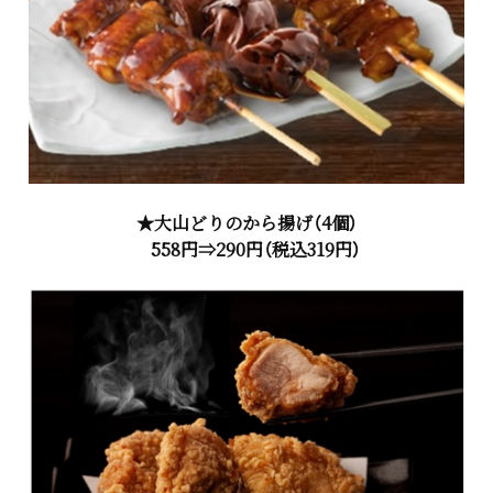
★大山どりのから揚げ（4個）
558円⇒290円（税込319円）