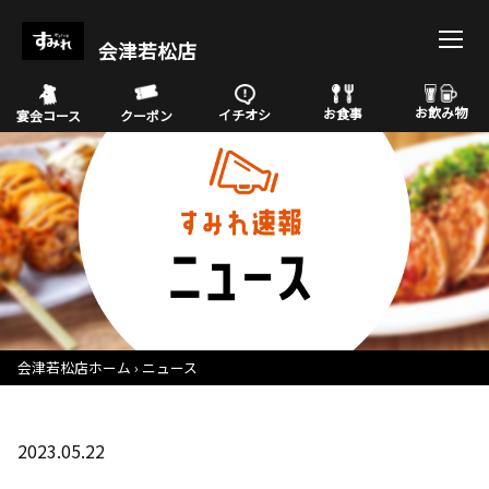
会津若松店
お飲み物
お食事
イチオシ
宴会コース
クーポン
会津若松店ホーム
ニュース
2023.05.22