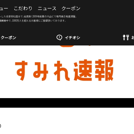
ュー
こだわり
ニュース
クーポン
ンした会津若松店はで、総席数！2009年創業の大山どり専門焼き鳥居酒屋。
舗展開中で、1000万人を超えるお客様にご愛顧頂いております。
クーポン
イチオシ
0