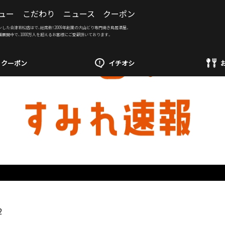
ュー
こだわり
ニュース
クーポン
ンした会津若松店はで、総席数！2009年創業の大山どり専門焼き鳥居酒屋。
舗展開中で、1000万人を超えるお客様にご愛顧頂いております。
クーポン
イチオシ
2