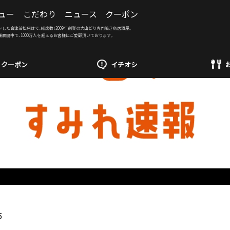
ュー
こだわり
ニュース
クーポン
ンした会津若松店はで、総席数！2009年創業の大山どり専門焼き鳥居酒屋。
舗展開中で、1000万人を超えるお客様にご愛顧頂いております。
クーポン
イチオシ
5