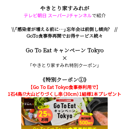
やきとり家すみれが
テレビ朝日 スーパーJチャンネル
で紹介
\\「感染者が増える前に…」忘年会は前倒し傾向? //
GoTo食事券再開でお得サービス続々
Go To Eat キャンペーン Tokyo
×
「やきとり家すみれ特別クーポン」
《特別クーポン①》
【Go To Eat Tokyo食事券利用で】
1石4鳥!?大山どりづくし串（30cm）1組様1本プレゼント