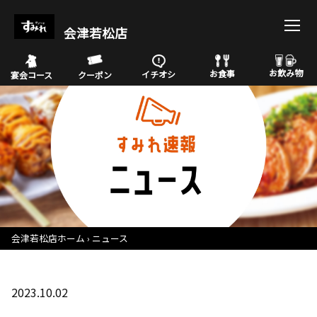
会津若松店
お飲み物
お食事
イチオシ
宴会コース
クーポン
会津若松店ホーム
ニュース
2023.10.02