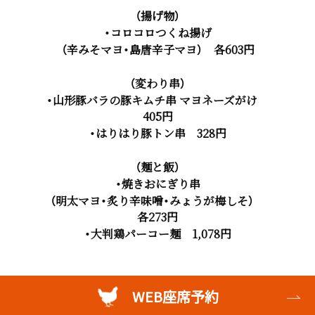
（揚げ物）
・コロコロつくね揚げ
（辛みそマヨ・島唐辛子マヨ） 各603円
（変わり串）
・山形豚バラの豚キムチ串 マヨネーズがけ
405円
・はりはり豚トン串 328円
（麺と飯）
・焼きおにぎり串
（明太マヨ・炙り辛味噌・みょうが梅しそ）
各273円
・大判鶏パーコー麺 1,078円
WEB座席予約