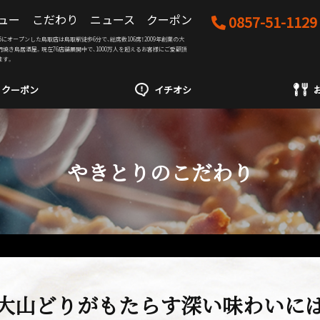
ュー
こだわり
ニュース
クーポン
0857-51-1129
05/25にオープンした鳥取店は鳥取駅徒歩6分で、総席数106席！2009年創業の大
門焼き鳥居酒屋。現在76店舗展開中で、1000万人を超えるお客様にご愛顧頂
ます。
クーポン
イチオシ
やきとりのこだわり
大山どりがもたらす深い味わいに