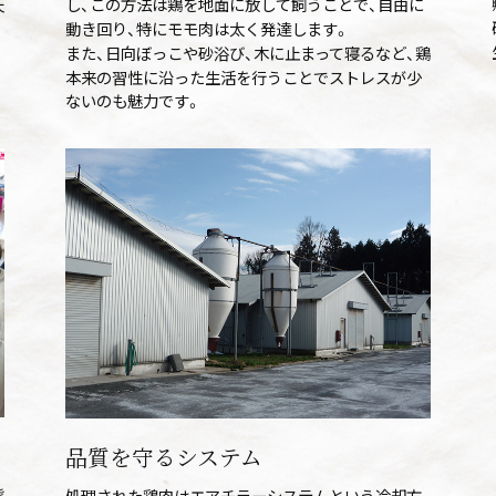
天
し、この方法は鶏を地面に放して飼うことで、自由に
動き回り、特にモモ肉は太く発達します。
また、日向ぼっこや砂浴び、木に止まって寝るなど、鶏
本来の習性に沿った生活を行うことでストレスが少
ないのも魅力です。
品質を守るシステム
態
処理された鶏肉はエアチラーシステムという冷却方