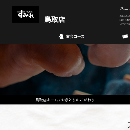
メニ
鳥取店
2019/
山どり専
いており
宴会コース
鳥取店ホーム
やきとりのこだわり